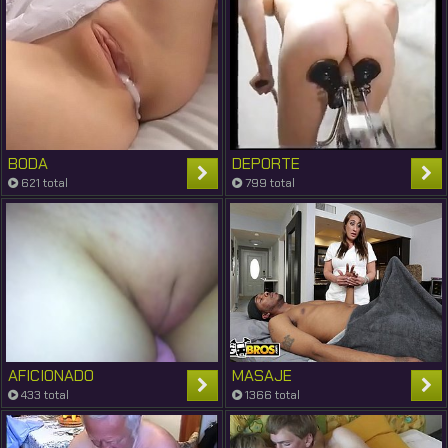
BODA
DEPORTE
621 total
799 total
AFICIONADO
MASAJE
433 total
1366 total