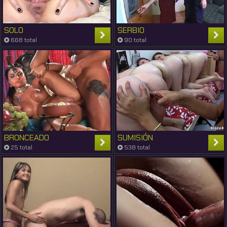
SOLO
SERBIO
668 total
90 total
BRONCEADO
SUMISIÓN
25 total
538 total