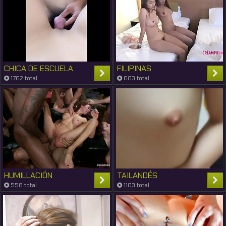
CHICA DE ESCUELA
FILIPINAS
1762 total
603 total
HUMILLACIÓN
TAILANDÉS
558 total
1103 total