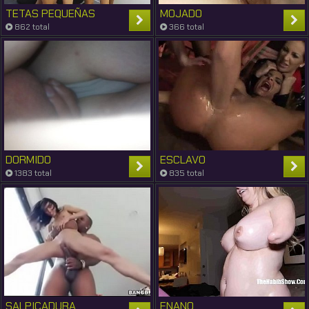
TETAS PEQUEÑAS
MOJADO
862 total
366 total
DORMIDO
ESCLAVO
1383 total
835 total
SALPICADURA
ENANO