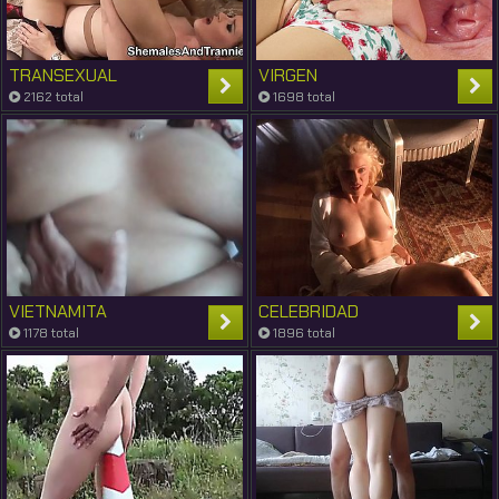
TRANSEXUAL
VIRGEN
2162 total
1698 total
VIETNAMITA
CELEBRIDAD
1178 total
1896 total