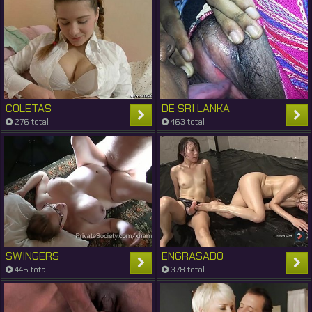
COLETAS
DE SRI LANKA
276 total
463 total
SWINGERS
ENGRASADO
445 total
378 total