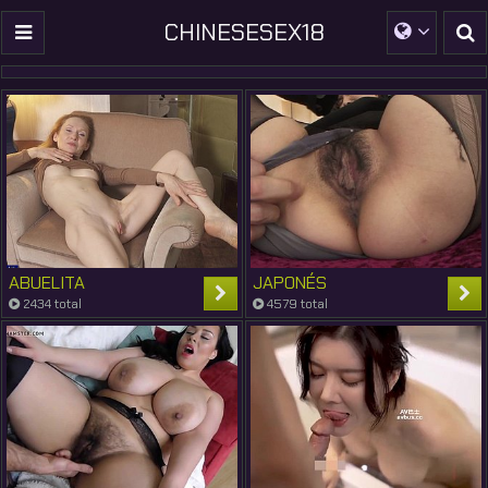
CHINESESEX18
ABUELITA
JAPONÉS
2434 total
4579 total