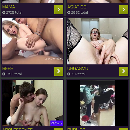
MAMÁ
ASIÁTICO
2725 total
2852 total
BEBÉ
ORGASMO
1798 total
1917 total
ADOLESCENTE
PÚBLICO