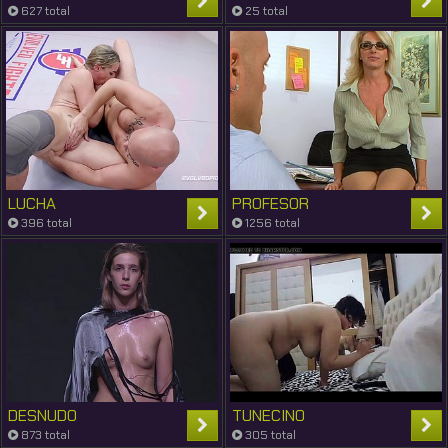
627 total
25 total
LUCHA
PROFESOR
396 total
1256 total
DESNUDO
TUNECINO
873 total
305 total