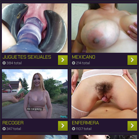
JUGUETES SEXUALES
MEXICANO
384 total
214 total
RECOGER
ENFERMERA
347 total
1107 total