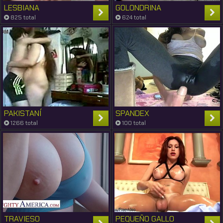
LESBIANA
GOLONDRINA
825 total
624 total
PAKISTANÍ
SPANDEX
1266 total
100 total
TRAVIESO
PEQUEÑO GALLO