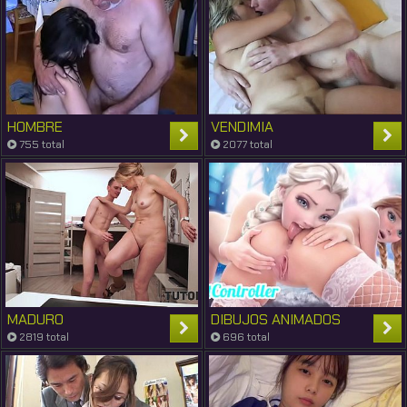
HOMBRE
VENDIMIA
755 total
2077 total
MADURO
DIBUJOS ANIMADOS
2819 total
696 total