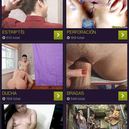
ESTRIPTÍS
PERFORACIÓN
510 total
189 total
DUCHA
BRAGAS
768 total
549 total