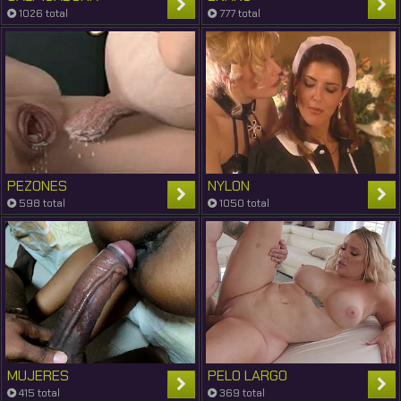
1026 total
777 total
PEZONES
NYLON
598 total
1050 total
MUJERES
PELO LARGO
MUSCULOSAS
415 total
369 total