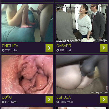
CHIQUITA
CASADO
1772 total
791 total
COÑO
ESPOSA
878 total
1486 total