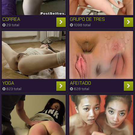
CORREA
GRUPO DE TRES
29 total
1098 total
YOGA
AFEITADO
623 total
628 total