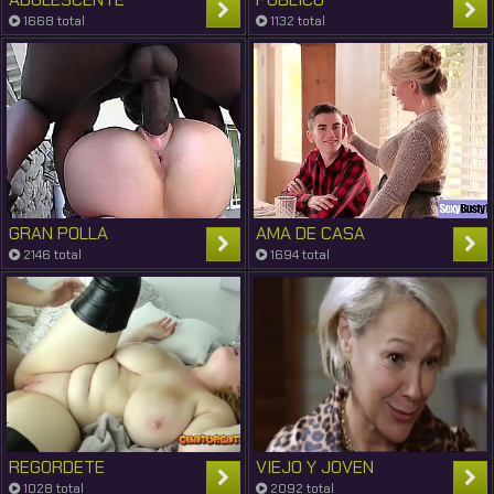
1668 total
1132 total
GRAN POLLA
AMA DE CASA
2146 total
1694 total
REGORDETE
VIEJO Y JOVEN
1028 total
2092 total