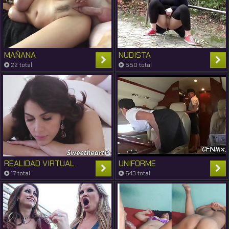
MAÑANA
NUDISTA
22 total
550 total
REALIDAD VIRTUAL
UNIFORME
17 total
643 total