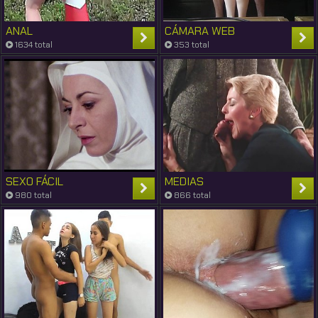
ANAL
CÁMARA WEB
1634 total
353 total
SEXO FÁCIL
MEDIAS
980 total
866 total