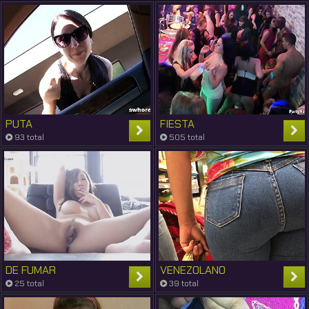
PUTA
FIESTA
93 total
505 total
DE FUMAR
VENEZOLANO
25 total
39 total