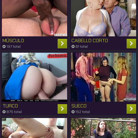
MÚSCULO
CABELLO CORTO
197 total
81 total
TURCO
SUECO
875 total
152 total