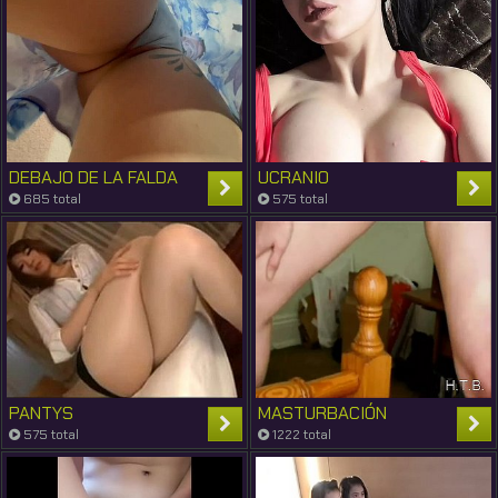
DEBAJO DE LA FALDA
UCRANIO
685 total
575 total
PANTYS
MASTURBACIÓN
575 total
1222 total