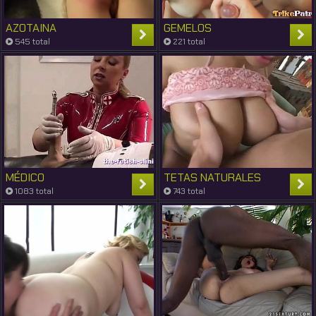
AZOTAINA
GEMELOS
545 total
221 total
MÉDICO
TETAS NATURALES
1083 total
743 total