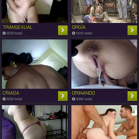
TRANSEXUAL
ORGÍA
939 total
1105 total
CRIADA
ORINANDO
838 total
996 total