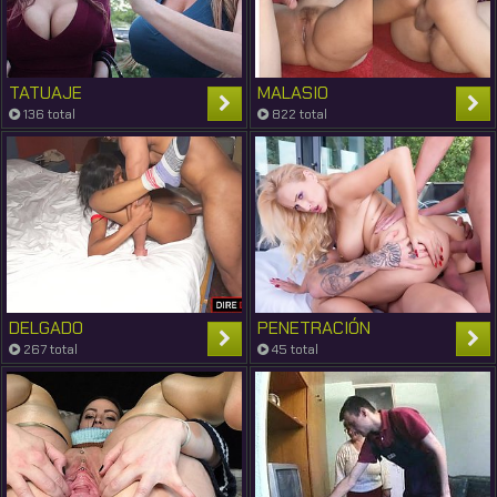
TATUAJE
MALASIO
136 total
822 total
DELGADO
PENETRACIÓN
267 total
45 total