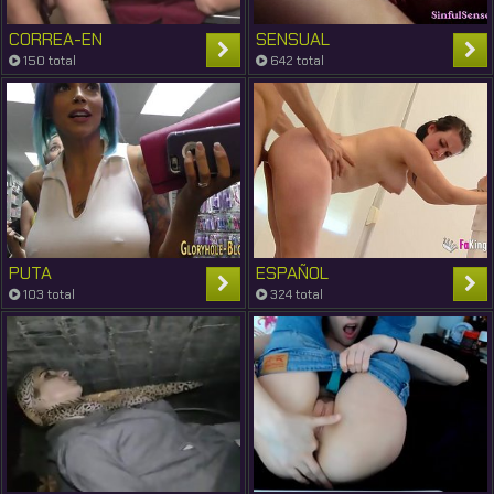
CORREA-EN
SENSUAL
150 total
642 total
PUTA
ESPAÑOL
103 total
324 total